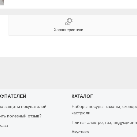
Характеристики
КУПАТЕЛЕЙ
КАТАЛОГ
а защиты покупателей
Наборы посуды, казаны, сковор
кастрюли
вить полезный отзыв?
Плиты- электро, газ, индукцион
каза
Акустика