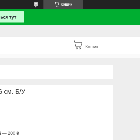
Кошик
Кошик
6 см. Б/У
і — 200 ₴