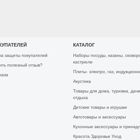
КУПАТЕЛЕЙ
КАТАЛОГ
а защиты покупателей
Наборы посуды, казаны, сковор
кастрюли
вить полезный отзыв?
Плиты- электро, газ, индукцион
каза
Акустика
Товары для дома, туризма, дачи
отдыха
Детские товары и игрушки
Автотовары и аксессуары
Кухонные аксессуары и принад
Красота Здоровье Уход