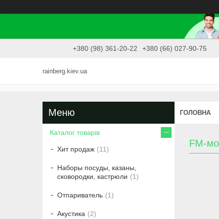
+380 (98) 361-20-22
+380 (66) 027-90-75
rainberg.kiev.ua
ГОЛОВНА
Каталог товарів
FM-мо
Хит продаж
11
Наборы посуды, казаны,
сковородки, кастрюли
1
Отпариватель
1
Акустика
2