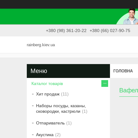
+380 (98) 361-20-22
+380 (66) 027-90-75
rainberg.kiev.ua
ГОЛОВНА
Каталог товарів
Вафел
Хит продаж
11
Наборы посуды, казаны,
сковородки, кастрюли
1
Отпариватель
1
Акустика
2