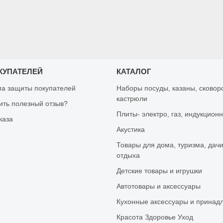
КУПАТЕЛЕЙ
КАТАЛОГ
а защиты покупателей
Наборы посуды, казаны, сковор
кастрюли
вить полезный отзыв?
Плиты- электро, газ, индукцион
каза
Акустика
Товары для дома, туризма, дачи
отдыха
Детские товары и игрушки
Автотовары и аксессуары
Кухонные аксессуары и принад
Красота Здоровье Уход