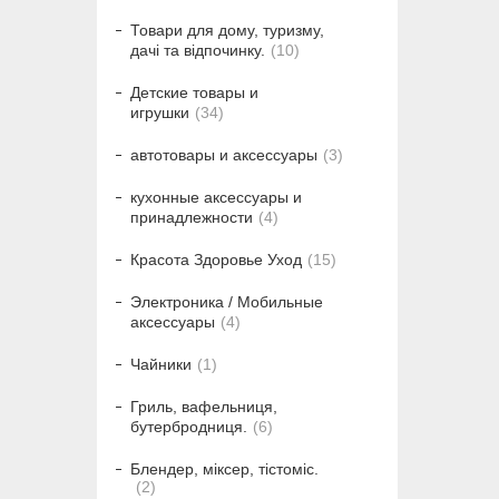
Товари для дому, туризму,
дачі та відпочинку.
10
Детские товары и
игрушки
34
автотовары и аксессуары
3
кухонные аксессуары и
принадлежности
4
Красота Здоровье Уход
15
Электроника / Мобильные
аксессуары
4
Чайники
1
Гриль, вафельниця,
бутербродниця.
6
Блендер, міксер, тістоміс.
2